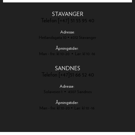
STAVANGER
Telefon [+47] 51 55 95 40
Adresse:
Hetlandsgata 10 • 4012 Stavanger
Åpningstider:
Man - fre: kl 10-20 • Lør: kl 10 -16
SANDNES
Telefon [+47]51 66 52 40
Adresse:
Solaveien 1 • 4307 Sandnes
Åpningstider:
Man - fre: kl 10-20 • Lør: kl 10 -16