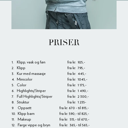
PRISER
1.
Klipp, vask og føn
fra kr. 925,-
2.
Klipp
fra kr. 795,-
3.
Kur med massasje
fra kr. 445,-
4.
Minicolor
fra kr. 1045,-
5.
Color
fra kr. 1 175,-
6.
Highlights/Striper
fra kr. 1 490,-
7.
Full Highlights/Striper
fra kr.
2 300,-
8.
Struktur
fra kr. 1 235-
9.
Oppsett
fra kr. 670 - til 815,-
10.
Klipp barn
fra kr. 590,- til 825,-
11.
Makeup
fra kr. 515,- til 670,-
12.
Farge vippe og bryn
fra kr. 365,- til 565,-