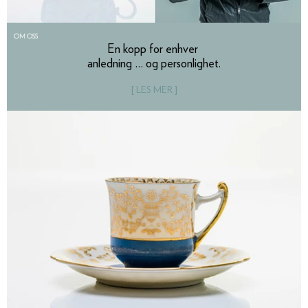
OM OSS
En kopp for enhver
anledning … og personlighet.
[ LES MER ]